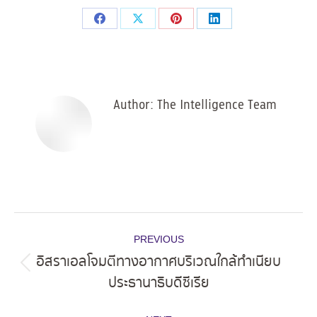
Share
Share
Share
Share
on
on
on
on
Facebook
X
Pinterest
LinkedIn
Author:
The Intelligence Team
Post
PREVIOUS
navigation
อิสราเอลโจมตีทางอากาศบริเวณใกล้ทำเนียบ
Previous
ประธานาธิบดีซีเรีย
post: