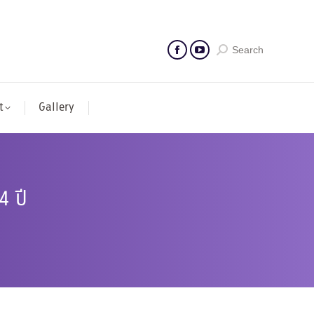
Search
t
Gallery
4 ปี