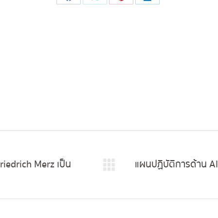
Share
Share
Share
Share
on
on
on
on
Facebook
X
Pinterest
LinkedIn
iedrich Merz เป็น
แผนปฏิบัติการด้าน A
Next
post: