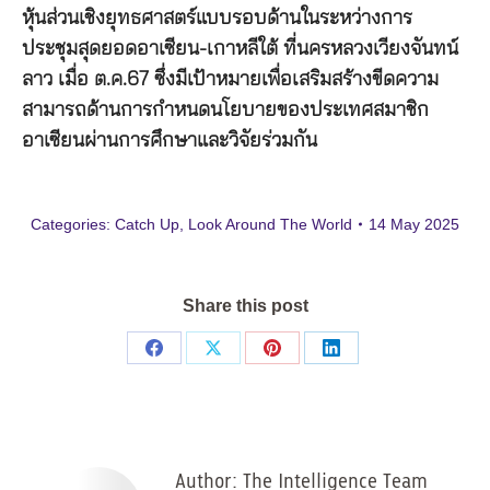
หุ้นส่วนเชิงยุทธศาสตร์แบบรอบด้านในระหว่างการ
ประชุมสุดยอดอาเซียน-เกาหลีใต้ ที่นครหลวงเวียงจันทน์
ลาว เมื่อ ต.ค.67 ซึ่งมีเป้าหมายเพื่อเสริมสร้างขีดความ
สามารถด้านการกำหนดนโยบายของประเทศสมาชิก
อาเซียนผ่านการศึกษาและวิจัยร่วมกัน
Categories:
Catch Up
,
Look Around The World
14 May 2025
Share this post
Share
Share
Share
Share
on
on
on
on
Facebook
X
Pinterest
LinkedIn
Author:
The Intelligence Team