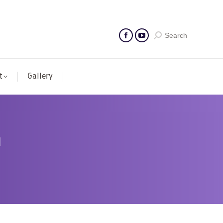
Search
t
Gallery
น