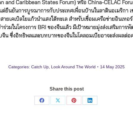
and Caribbean States Forum) หรือ China-CELAC Forum ที่กร
แต่ยืนยันการบูรณาการกับประเทศเพื่อนบ้านในลาตินอเมริกา เช
างสายเคเบิลใยแก้วนำแสงใต้ทะเล สำหรับเชื่อมเครือข่ายอินเท
่เข้าร่วมในโครงการ BRI ของจีนแล้ว มีเป้าหมายมุ่งส่งเสริมกา
จีน ซึ่งอิทธิพลและบทบาทของจีนในโคลอมเบียอาจะส่งผลต่อควา
Categories:
Catch Up
,
Look Around The World
14 May 2025
Share this post
Share
Share
Share
Share
on
on
on
on
Facebook
X
Pinterest
LinkedIn