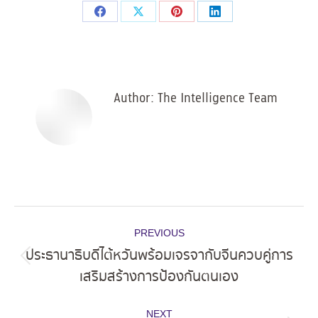
Share
Share
Share
Share
on
on
on
on
Facebook
X
Pinterest
LinkedIn
Author:
The Intelligence Team
Post
PREVIOUS
navigation
ประธานาธิบดีไต้หวันพร้อมเจรจากับจีนควบคู่การ
Previous
เสริมสร้างการป้องกันตนเอง
post:
NEXT