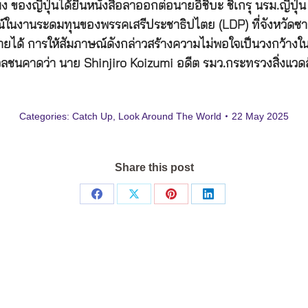
งญี่ปุ่นได้ยื่นหนังสือลาออกต่อนายอิชิบะ ชิเกรุ นรม.ญี่ปุ่
ในงานระดมทุนของพรรคเสรีประชาธิปไตย (LDP) ที่จังหวัดซากะ เม
ด้ การให้สัมภาษณ์ดังกล่าวสร้างความไม่พอใจเป็นวงกว้างในญ
 สื่อมวลชนคาดว่า นาย Shinjiro Koizumi อดีต รมว.กระทรวงสิ่งแ
Categories:
Catch Up
,
Look Around The World
22 May 2025
Share this post
Share
Share
Share
Share
on
on
on
on
Facebook
X
Pinterest
LinkedIn