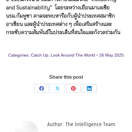
and Sustainability” โดยระหว่างเยือนมาเลเซีย
นรม.กัมพูชา คาดจะพบหารือกับผู้นำประเทศสมาชิก
อาเซียน และผู้นำประเทศต่าง ๆ เพื่อเสริมสร้างและ
กระชับความสัมพันธ์ในประเด็นที่สนใจและกังวลร่วมกัน
Categories:
Catch Up
,
Look Around The World
26 May 2025
Share this post
Share
Share
Share
Share
on
on
on
on
Facebook
X
Pinterest
LinkedIn
Author:
The Intelligence Team