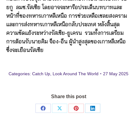
ยกู ลมช.รัสเซีย โดยอาจจะหารือประเด็นบทบาทและ
หน้าที่ของทหารเกาหลีเหนือ การช่วยเหลือเชลยสงคราม
และการส่งทหารเกาหลีเหนือกลับประเทศ หลังสิ้นสุด
ความขัดแย้งระหว่างรัสเซีย-ยูเครน รวมทั้งการเตรียม
การต้อนรับนายคิม จ็อง-อึน ผู้นำสูงสุดของเกาหลีเหนือ
ซึ่งจะเยือนรัสเซีย
Categories:
Catch Up
,
Look Around The World
27 May 2025
Share this post
Share
Share
Share
Share
on
on
on
on
Facebook
X
Pinterest
LinkedIn