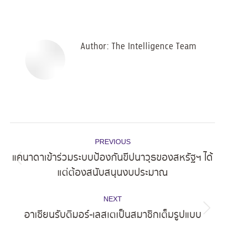
on
on
on
on
Facebook
X
Pinterest
LinkedIn
Author:
The Intelligence Team
Post
PREVIOUS
navigation
แคนาดาเข้าร่วมระบบป้องกันขีปนาวุธของสหรัฐฯ ได้
Previous
แต่ต้องสนับสนุนงบประมาณ
post:
NEXT
อาเซียนรับติมอร์-เลสเตเป็นสมาชิกเต็มรูปแบบ
Next