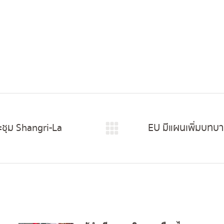
ะชุม Shangri-La
EU มีแผนเพิ่มบทบ
Next
post: