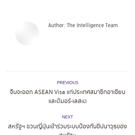
on
on
on
on
Facebook
X
Pinterest
LinkedIn
Author:
The Intelligence Team
Post
PREVIOUS
navigation
จีนจะออก ASEAN Visa แก่ประเทศสมาชิกอาเซียน
Previous
และติมอร์-เลสเต
post:
NEXT
สหรัฐฯ ชวนญี่ปุ่นเข้าร่วมระบบป้องกันขีปนาวุธของ
Next