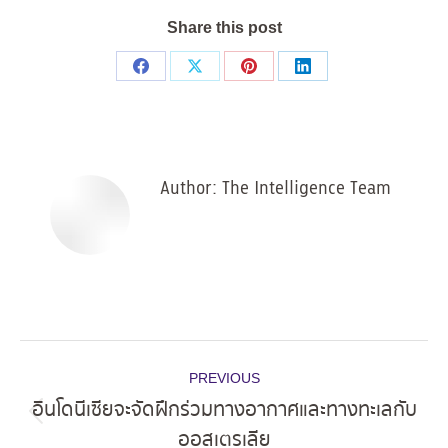
Share this post
Share
Share
Share
Share
on
on
on
on
Facebook
X
Pinterest
LinkedIn
Author:
The Intelligence Team
Post
PREVIOUS
navigation
อินโดนีเซียจะจัดฝึกร่วมทางอากาศและทางทะเลกับ
Previous
ออสเตรเลีย