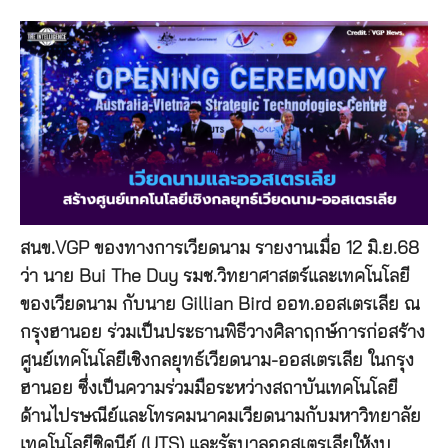
สนข.VGP ของทางการเวียดนาม รายงานเมื่อ 12 มิ.ย.68
ว่า นาย Bui The Duy รมช.วิทยาศาสตร์และเทคโนโลยี
ของเวียดนาม กับนาย Gillian Bird ออท.ออสเตรเลีย ณ
กรุงฮานอย ร่วมเป็นประธานพิธีวางศิลาฤกษ์การก่อสร้าง
ศูนย์เทคโนโลยีเชิงกลยุทธ์เวียดนาม-ออสเตรเลีย ในกรุง
ฮานอย ซึ่งเป็นความร่วมมือระหว่างสถาบันเทคโนโลยี
ด้านไปรษณีย์และโทรคมนาคมเวียดนามกับมหาวิทยาลัย
เทคโนโลยีซิดนีย์ (UTS) และรัฐบาลออสเตรเลียให้งบ