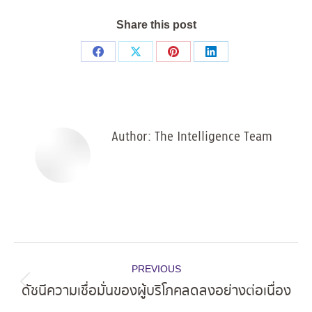
Share this post
Share
Share
Share
Share
on
on
on
on
Facebook
X
Pinterest
LinkedIn
Author:
The Intelligence Team
Post
PREVIOUS
navigation
ดัชนีความเชื่อมั่นของผู้บริโภคลดลงอย่างต่อเนื่อง
Previous
post: