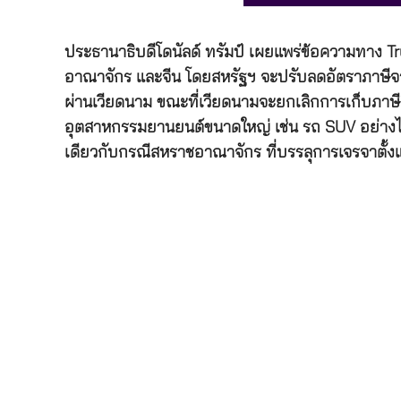
ประธานาธิบดีโดนัลด์ ทรัมป์ เผยแพร่ข้อความทาง T
อาณาจักร และจีน โดยสหรัฐฯ จะปรับลดอัตราภาษีจาก
ผ่านเวียดนาม ขณะที่เวียดนามจะยกเลิกการเก็บภาษีส
อุตสาหกรรมยานยนต์ขนาดใหญ่ เช่น รถ SUV อย่างไรก็
เดียวกับกรณีสหราชอาณาจักร ที่บรรลุการเจรจาตั้งแ