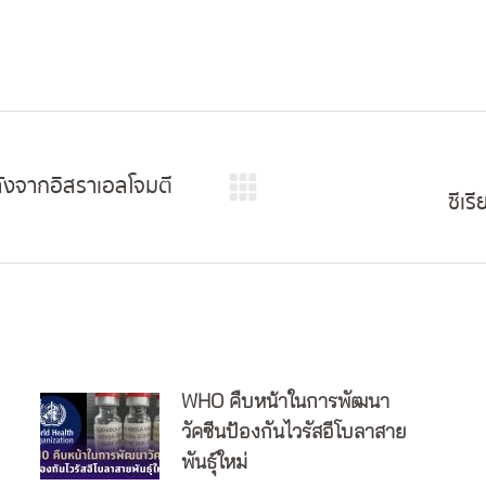
ลังจากอิสราเอลโจมตี
ซีเร
Next
post:
WHO คืบหน้าในการพัฒนา
วัคซีนป้องกันไวรัสอีโบลาสาย
พันธุ์ใหม่