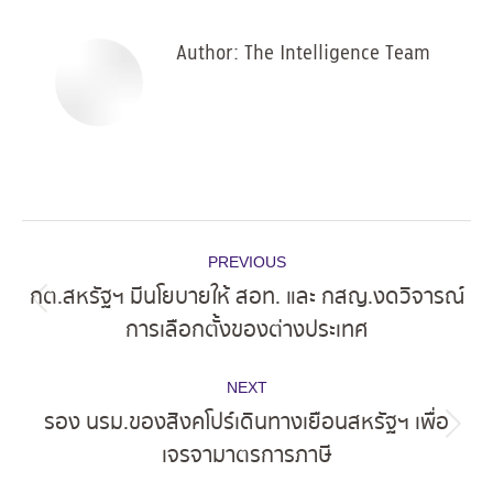
Facebook
X
Pinterest
LinkedIn
Author:
The Intelligence Team
Post
PREVIOUS
navigation
กต.สหรัฐฯ มีนโยบายให้ สอท. และ กสญ.งดวิจารณ์
Previous
การเลือกตั้งของต่างประเทศ
post:
NEXT
รอง นรม.ของสิงคโปร์เดินทางเยือนสหรัฐฯ เพื่อ
Next
เจรจามาตรการภาษี
post: