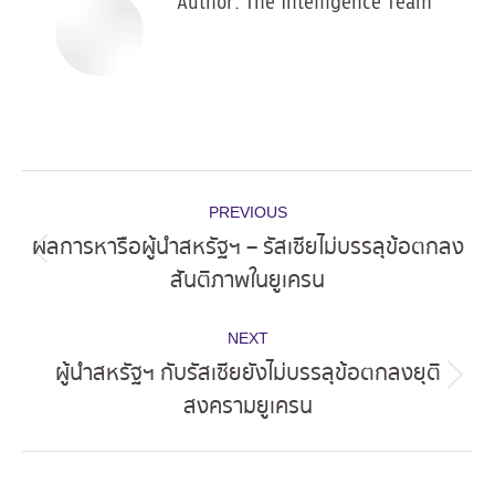
Author:
The Intelligence Team
Post
PREVIOUS
navigation
ผลการหารือผู้นำสหรัฐฯ – รัสเซียไม่บรรลุข้อตกลง
Previous
สันติภาพในยูเครน
post:
NEXT
ผู้นำสหรัฐฯ กับรัสเซียยังไม่บรรลุข้อตกลงยุติ
Next
สงครามยูเครน
post: