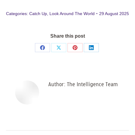
Categories:
Catch Up
,
Look Around The World
29 August 2025
Share this post
Share
Share
Share
Share
on
on
on
on
Facebook
X
Pinterest
LinkedIn
Author:
The Intelligence Team