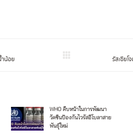
น้ำน้อย
รัสเซียโ
Next
post:
WHO คืบหน้าในการพัฒนา
วัคซีนป้องกันไวรัสอีโบลาสาย
พันธุ์ใหม่