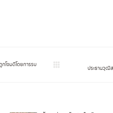
ถูกโจมตีโดยการรบ
ประธานวุฒิ
Next
post: