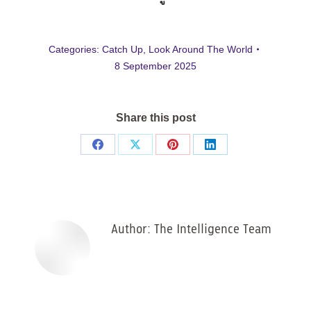
Categories:
Catch Up
,
Look Around The World
8 September 2025
Share this post
Share
Share
Share
Share
on
on
on
on
Facebook
X
Pinterest
LinkedIn
Author:
The Intelligence Team