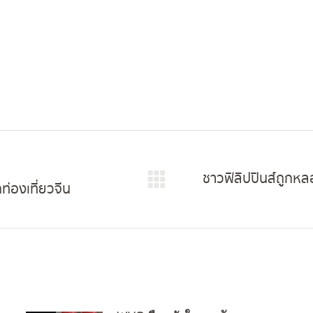
ชาวฟิลิปปินส์ถูกห
ท่องเที่ยวจีน
Next
post: