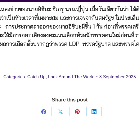
ข่าวของนายอิชิบะ ชิเกรุ นรม.ญี่ปุ่น เมื่อวันเดียวกันว่า ได้ต
็นว่าเป็นห้วงเวลาที่เหมาะสม และการเจรจากับสหรัฐฯ ในประเด
68 การประกาศลาออกของนายอิชิบะมีขึ้น 1 วัน ก่อนที่พรรคเส
ให้มีการออกเสียงลงคะแนนเลือกหัวหน้าพรรคคนใหม่ก่อนที่ว
.68 ซึ่งผลการเลือกตั้งปรากฏว่าพรรค LDP พรรครัฐบาล และพรรคโ
Categories:
Catch Up
,
Look Around The World
8 September 2025
Share this post
Share
Share
Share
Share
on
on
on
on
Facebook
X
Pinterest
LinkedIn