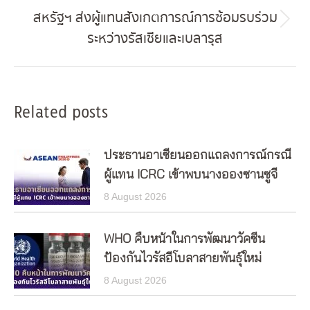
สหรัฐฯ ส่งผู้แทนสังเกตการณ์การซ้อมรบร่วม
Next
ระหว่างรัสเซียและเบลารุส
post:
Related posts
ประธานอาเซียนออกแถลงการณ์กรณี
ผู้แทน ICRC เข้าพบนางอองซานซูจี
8 August 2026
WHO คืบหน้าในการพัฒนาวัคซีน
ป้องกันไวรัสอีโบลาสายพันธุ์ใหม่
8 August 2026