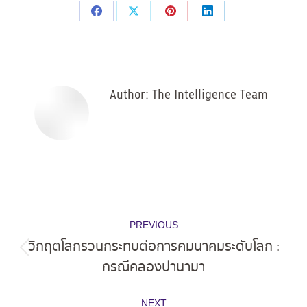
Share
Share
Share
Share
on
on
on
on
Facebook
X
Pinterest
LinkedIn
Author:
The Intelligence Team
Post
PREVIOUS
navigation
วิกฤตโลกรวนกระทบต่อการคมนาคมระดับโลก :
Previous
กรณีคลองปานามา
post:
NEXT