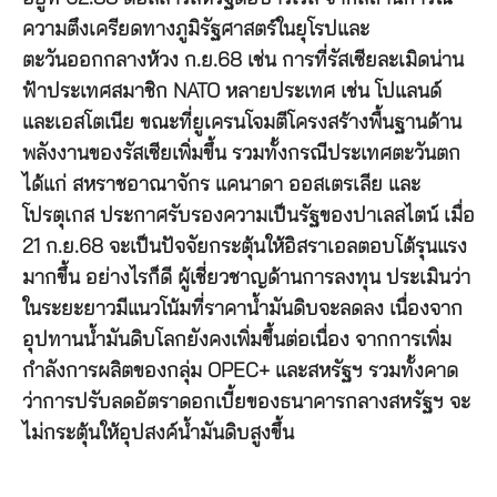
ความตึงเครียดทางภูมิรัฐศาสตร์ในยุโรปและ
ตะวันออกกลางห้วง ก.ย.68 เช่น การที่รัสเซียละเมิดน่าน
ฟ้าประเทศสมาชิก NATO หลายประเทศ เช่น โปแลนด์
และเอสโตเนีย ขณะที่ยูเครนโจมตีโครงสร้างพื้นฐานด้าน
พลังงานของรัสเซียเพิ่มขึ้น รวมทั้งกรณีประเทศตะวันตก
ได้แก่ สหราชอาณาจักร แคนาดา ออสเตรเลีย และ
โปรตุเกส ประกาศรับรองความเป็นรัฐของปาเลสไตน์ เมื่อ
21 ก.ย.68 จะเป็นปัจจัยกระตุ้นให้อิสราเอลตอบโต้รุนแรง
มากขึ้น อย่างไรก็ดี ผู้เชี่ยวชาญด้านการลงทุน ประเมินว่า
ในระยะยาวมีแนวโน้มที่ราคาน้ำมันดิบจะลดลง เนื่องจาก
อุปทานน้ำมันดิบโลกยังคงเพิ่มขึ้นต่อเนื่อง จากการเพิ่ม
กำลังการผลิตของกลุ่ม OPEC+ และสหรัฐฯ รวมทั้งคาด
ว่าการปรับลดอัตราดอกเบี้ยของธนาคารกลางสหรัฐฯ จะ
ไม่กระตุ้นให้อุปสงค์น้ำมันดิบสูงขึ้น