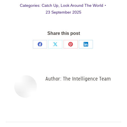
Categories:
Catch Up
,
Look Around The World
23 September 2025
Share this post
Share
Share
Share
Share
on
on
on
on
Facebook
X
Pinterest
LinkedIn
Author:
The Intelligence Team