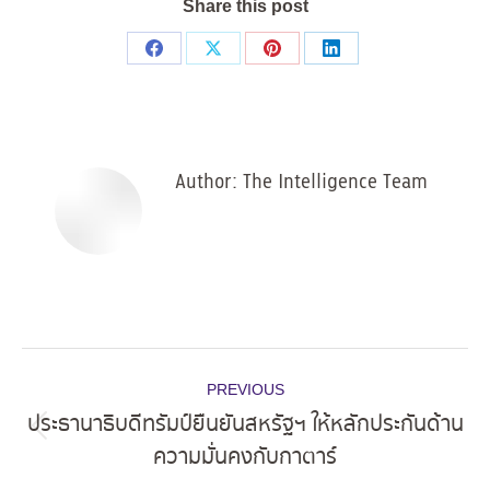
Share this post
Share
Share
Share
Share
on
on
on
on
Facebook
X
Pinterest
LinkedIn
Author:
The Intelligence Team
Post
PREVIOUS
navigation
ประธานาธิบดีทรัมป์ยืนยันสหรัฐฯ ให้หลักประกันด้าน
Previous
ความมั่นคงกับกาตาร์
post: