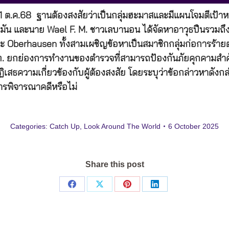
มื่อ 1 ต.ค.68 ฐานต้องสงสัยว่าเป็นกลุ่มฮะมาสและมีแผนโจมตีเป
มัน และนาย Wael F. M. ชาวเลบานอน ได้จัดหาอาวุธปืนรวมถึงป
 Oberhausen ทั้งสามเผชิญข้อหาเป็นสมาชิกกลุ่มก่อการร้ายต่
ท. ยกย่องการทำงานของตำรวจที่สามารถป้องกันภัยคุกคามสำคั
ธความเกี่ยวข้องกับผู้ต้องสงสัย โดยระบุว่าข้อกล่าวหาดังกล่
การพิจารณาคดีหรือไม่
Categories:
Catch Up
,
Look Around The World
6 October 2025
Share this post
Share
Share
Share
Share
on
on
on
on
Facebook
X
Pinterest
LinkedIn