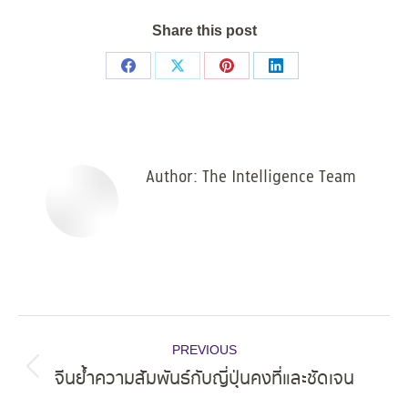
Share this post
Share
Share
Share
Share
on
on
on
on
Facebook
X
Pinterest
LinkedIn
Author:
The Intelligence Team
Post
PREVIOUS
navigation
จีนย้ำความสัมพันธ์กับญี่ปุ่นคงที่และชัดเจน
Previous
post: