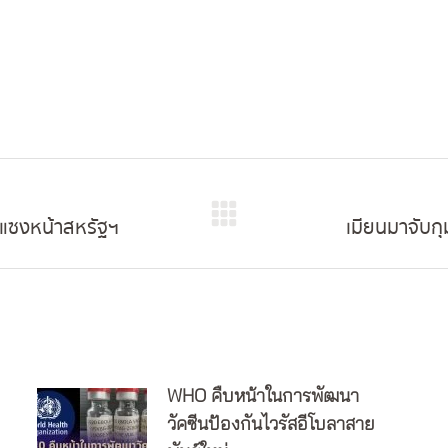
 แซงหน้าสหรัฐฯ
เมียนมาจับก
Next
post:
WHO คืบหน้าในการพัฒนา
วัคซีนป้องกันไวรัสอีโบลาสาย