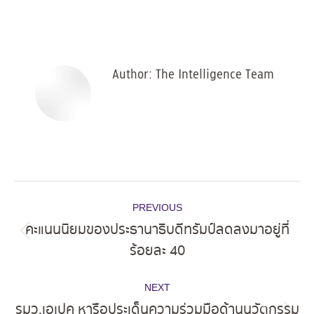
on
on
on
on
Facebook
X
Pinterest
LinkedIn
Author:
The Intelligence Team
Post
PREVIOUS
navigation
คะแนนนิยมของประธานาธิบดีทรัมป์ลดลงมาอยู่ที่
Previous
ร้อยละ 40
post:
NEXT
รมว.เอเปค หารือประเด็นความร่วมมือด้านนวัตกรรม