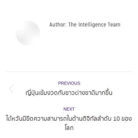
on
on
on
on
Facebook
X
Pinterest
LinkedIn
Author:
The Intelligence Team
Post
PREVIOUS
navigation
ญี่ปุ่นเข้มงวดกับชาวต่างชาติมากขึ้น
Previous
post:
NEXT
ไต้หวันมีขีดความสามารถในด้านดิจิทัลลำดับ 10 ของ
Next
โลก
post: