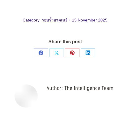
Category:
รอบรั้วอาคเนย์
15 November 2025
Share this post
Share
Share
Share
Share
on
on
on
on
Facebook
X
Pinterest
LinkedIn
Author:
The Intelligence Team