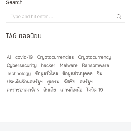
Search
Search:
TAG ยอดนิยม
AI
covid-19
Cryptocurrencies
Cryptocurrency
Cybersecurity
hacker
Malware
Ransomware
Technology
ข้อมูลรั่วไหล
ข้อมูลส่วนบุคคล
จีน
ประเด็นร้อนสหรัฐฯ
ยูเครน
รัสเซีย
สหรัฐฯ
สหราชอาณาจักร
อินเดีย
เกาหลีเหนือ
โควิด-19