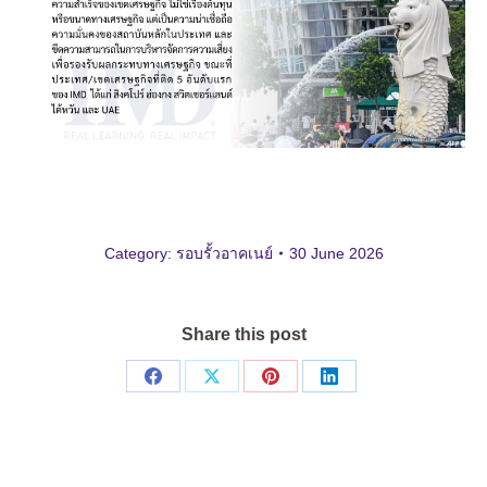
Category:
รอบรั้วอาคเนย์
30 June 2026
Share this post
Share
Share
Share
Share
on
on
on
on
Facebook
X
Pinterest
LinkedIn