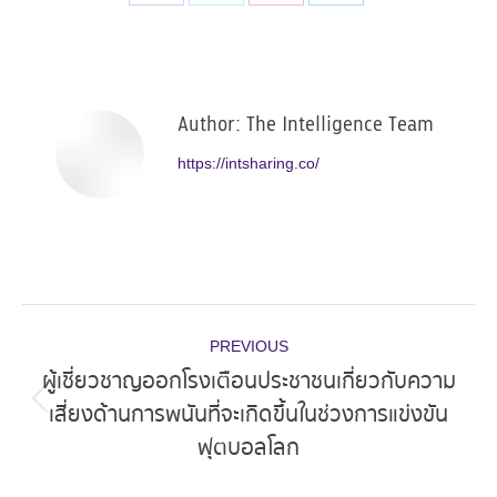
Share
Share
Share
Share
on
on
on
on
Facebook
X
Pinterest
LinkedIn
Author:
The Intelligence Team
https://intsharing.co/
Post
PREVIOUS
navigation
ผู้เชี่ยวชาญออกโรงเตือนประชาชนเกี่ยวกับความ
เสี่ยงด้านการพนันที่จะเกิดขึ้นในช่วงการแข่งขัน
Previous
ฟุตบอลโลก
post: