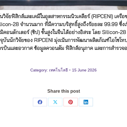
บันวิจัยฟิสิกส์และเคมีในอุตสาหกรรมนิวเคลียร์ (RIPCENI) เค
on-28 จำนวนมาก ที่มีความบริสุทธิ์สูงถึงร้อยละ 99.99 ซึ
มิคอนดักเตอร์ (ชิป) ขั้นสูงในจีนได้อย่างอิสระ โดย Sili
จุบันนักวิจัยของ RIPCENI มุ่งเน้นการพัฒนาผลิตภัณฑ์ไอโซโท
์ การบินและอวกาศ ข้อมูลควอนตัม ฟิสิกส์อนุภาค และการสำรวจอ
Category:
เทคโนโลยี
15 June 2026
Share this post
Share
Share
Share
Share
on
on
on
on
Facebook
X
Pinterest
LinkedIn