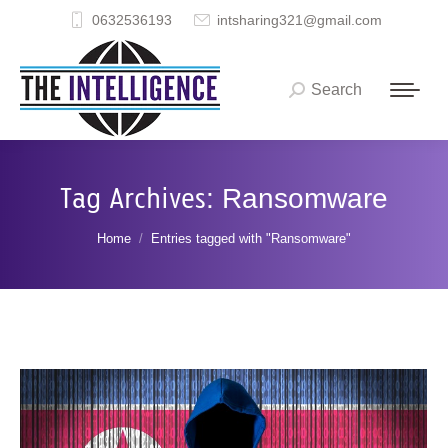
0632536193
intsharing321@gmail.com
Search
Search:
Tag Archives:
Ransomware
You are here:
Home
Entries tagged with "Ransomware"