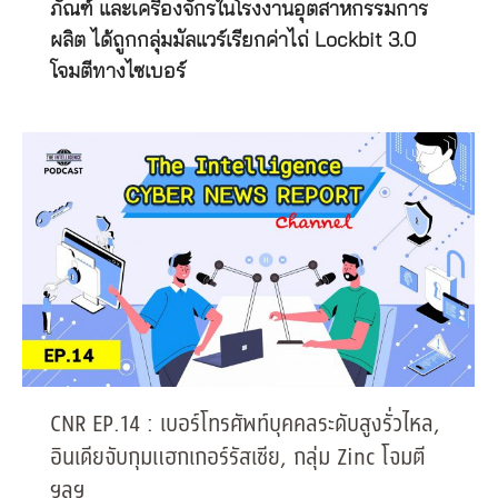
ภัณฑ์ และเครื่องจักรในโรงงานอุตสาหกรรมการ
ผลิต ได้ถูกกลุ่มมัลแวร์เรียกค่าไถ่ Lockbit 3.0
โจมตีทางไซเบอร์
CNR EP.14 : เบอร์โทรศัพท์บุคคลระดับสูงรั่วไหล,
อินเดียจับกุมแฮกเกอร์รัสเซีย, กลุ่ม Zinc โจมตี
ฯลฯ