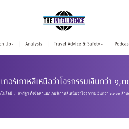
ch Up
Analysis
Travel Advice & Safety
Podcas
กเกอร์เกาหลีเหนือว่าโจรกรรมเงินกว่า ๑,๓
here:
คโนโลยี
สหรัฐฯ ตั้งข้อหาแฮกเกอร์เกาหลีเหนือว่าโจรกรรมเงินกว่า ๑,๓๐๐ ล้า