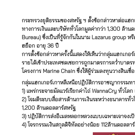
กระทรวงยุติธรรมของสหรัฐ ฯ ตั้งข้อกล่าวหาต่อแฮก
ทางการเงินและบริษัททั่วโลกมูลค่ากว่า 1,300 ล้าน
Bureau) ซึ่งเป็นที่รู้จักกันในนาม Lazarus group หร
ฮย็อก อายุ 36 ปี
การตั้งข้อกล่าวหาครั้งนี้แสดงให้เห็นว่ากลุ่มแฮกเก
รายได้เข้าประเทศชดเชยการถูกมาตรการคว่ำบาตรทา
โครงการ Marine Chain ซึ่งให้ผู้ร่วมลงทุนวางสินเช
กลุ่มแฮกเกอร์เกาหลีเหนือปฏิบัติการอาชญากรรมทางไ
1) แพร่กระจายมัลแวร์เรียกค่าไถ่ WannaCry ทั่วโลก 
2) โจมตีระบบสื่อสารด้านการเงินระหว่างธนาคารทั
1,200 ล้านดอลลาร์สหรัฐ
3) ปฏิบัติการส่งอีเมลหลอกหลวงแบบเฉพาะเจาจงเป
4) โจรกรรมเงินสกุลดิจิทัลอย่างน้อย 112ล้านดอลลาร