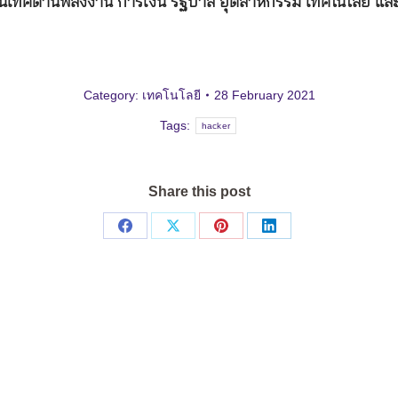
นเทศด้านพลังงาน การเงิน รัฐบาล อุตสาหกรรม เทคโนโลยี แ
Category:
เทคโนโลยี
28 February 2021
Tags:
hacker
Share this post
Share
Share
Share
Share
on
on
on
on
Facebook
X
Pinterest
LinkedIn