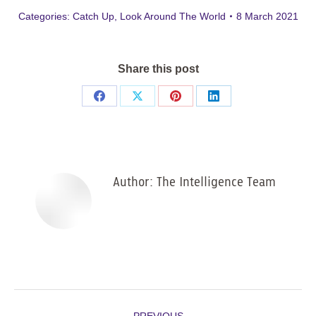
Categories:
Catch Up
,
Look Around The World
8 March 2021
Share this post
Share
Share
Share
Share
on
on
on
on
Facebook
X
Pinterest
LinkedIn
Author:
The Intelligence Team
Post
PREVIOUS