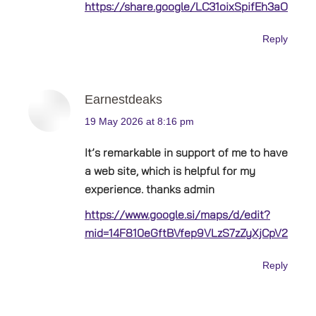
https://share.google/LC31oixSpifEh3aOH
Reply
Earnestdeaks
says:
19 May 2026 at 8:16 pm
It’s remarkable in support of me to have
a web site, which is helpful for my
experience. thanks admin
https://www.google.si/maps/d/edit?
mid=14F810eGftBVfep9VLzS7zZyXjCpV2VY
Reply