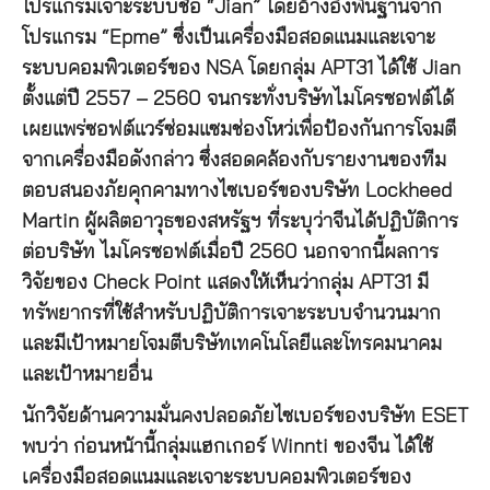
โปรแกรมเจาะระบบชื่อ “Jian” โดยอ้างอิงพื้นฐานจาก
โปรแกรม “Epme” ซึ่งเป็นเครื่องมือสอดแนมและเจาะ
ระบบคอมพิวเตอร์ของ NSA โดยกลุ่ม APT31 ได้ใช้ Jian
ตั้งแต่ปี 2557 – 2560 จนกระทั่งบริษัทไมโครซอฟต์ได้
เผยแพร่ซอฟต์แวร์ซ่อมแซมช่องโหว่เพื่อป้องกันการโจมตี
จากเครื่องมือดังกล่าว ซึ่งสอดคล้องกับรายงานของทีม
ตอบสนองภัยคุกคามทางไซเบอร์ของบริษัท Lockheed
Martin ผู้ผลิตอาวุธของสหรัฐฯ ที่ระบุว่าจีนได้ปฏิบัติการ
ต่อบริษัท ไมโครซอฟต์เมื่อปี 2560 นอกจากนี้ผลการ
วิจัยของ Check Point แสดงให้เห็นว่ากลุ่ม APT31 มี
ทรัพยากรที่ใช้สำหรับปฏิบัติการเจาะระบบจำนวนมาก
และมีเป้าหมายโจมตีบริษัทเทคโนโลยีและโทรคมนาคม
และเป้าหมายอื่น
นักวิจัยด้านความมั่นคงปลอดภัยไซเบอร์ของบริษัท ESET
พบว่า ก่อนหน้านี้กลุ่มแฮกเกอร์ Winnti ของจีน ได้ใช้
เครื่องมือสอดแนมและเจาะระบบคอมพิวเตอร์ของ