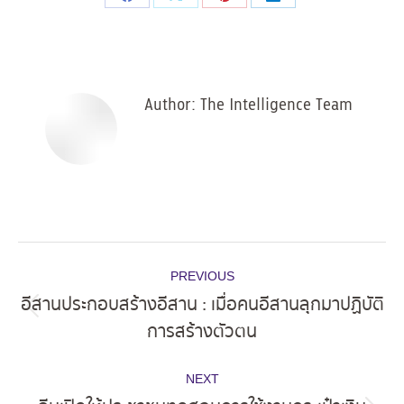
Share
Share
Share
Share
on
on
on
on
Facebook
X
Pinterest
LinkedIn
Author:
The Intelligence Team
Post
PREVIOUS
navigation
อีสานประกอบสร้างอีสาน : เมื่อคนอีสานลุกมาปฏิบัติ
Previous
การสร้างตัวตน
post:
NEXT