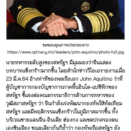
ขอขอบคุณภาพประกอบจาก
https://www.cpf.navy.mil/leaders/john-aquilino/photo-full.jpg
นายทหารระดับสูงของสหรัฐฯ มีมุมมองว่าจีนแสดง
บทบาทแข็งกร้าวมากขึ้น โดยสำนักข่าววีโอเอรายงานเมื่อ
23 มี.ค.64 อ้างท่าทีของพลเรือเอก John Aquilino ว่าที่
ผู้บัญชาการกองบัญชาการภาคพื้นอินโด-แปซิฟิกของ
สหรัฐฯ ชี้แจงต่อคณะกรรมาธิการด้านการทหารของ
วุฒิสภาสหรัฐฯ ว่า จีนกำลังเร่งพัฒนากองทัพให้ทัดเทียม
สหรัฐฯ และมีพฤติกรรมแข็งกร้าวในภูมิภาคมากขึ้น ทั้ง
บริเวณชายแดนจีน-อินเดีย ฮ่องกง แลเขตปกครองตน
เองซินเจียง ขณะเดียวกันก็ย้ำว่า กองทัพเรือสหรัฐฯ ยัง