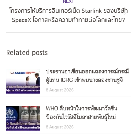
NEXT
โครงการให้บริการอินเทอร์เน็ต Starlink ของบริษัท
Next
SpaceX โอกาสหรือความท้าทายต่อโลกและไทย?
post:
Related posts
ประธานอาเซียนออกแถลงการณ์กรณี
ผู้แทน ICRC เข้าพบนางอองซานซูจี
8 August 2026
WHO คืบหน้าในการพัฒนาวัคซีน
ป้องกันไวรัสอีโบลาสายพันธุ์ใหม่
8 August 2026