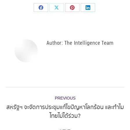
Share
Share
Share
Share
on
on
on
on
Facebook
X
Pinterest
LinkedIn
Author:
The Intelligence Team
Post
PREVIOUS
navigation
สหรัฐฯ จะจัดการประชุมแก้ไขปัญหาโลกร้อน และทำไม
Previous
ไทยไม่ได้ร่วม?
post: