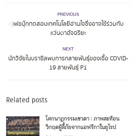
Post
PREVIOUS
navigation
เฟซบุ๊กทดสอบเทคโนโลยีอ่านใจซึ่งอาจใช้ร่วมกับ
Previous
แว่นตาอัจฉริยะ
post:
NEXT
นักวิจัยในบราซิลพบการกลายพันธุ์ของเชื้อ COVID-
Next
19 สายพันธ์ุ P1
post:
Related posts
โศกนาฏกรรมเซวตา : ภาพสะท้อน
วิกฤตผู้ลี้ภัยจากแอฟริกาในยุโรป