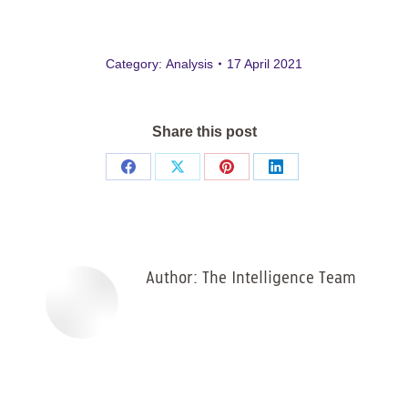
Category:
Analysis
17 April 2021
Share this post
Share
Share
Share
Share
on
on
on
on
Facebook
X
Pinterest
LinkedIn
Author:
The Intelligence Team