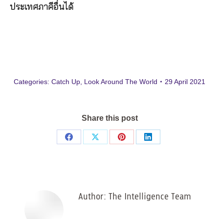
ประเทศภาคีอื่นได้
Categories:
Catch Up
,
Look Around The World
29 April 2021
Share this post
Share
Share
Share
Share
on
on
on
on
Facebook
X
Pinterest
LinkedIn
Author:
The Intelligence Team