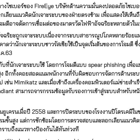
ไซเบอร์ของ FireEye บริษัทด้านความมั่นคงปลอดภัยไซเบอร์ใน
ลียนแนวคิดนักเจาะระบบของฝ่ายตรงข้าม เพื่อแสดงให้เห็นถ
โจมตีอาจตัดการเชื่อมต่อของมาตรวัดไฟฟ้าอัจฉริยะหลายตัวในเ
อัจฉริยะถูกเจาะระบบเนื่องจากระบบสาธารณูปโภคหลายร้อยแห่ง
าดว่านักเจาะระบบชาวรัสเซียใช้เป็นจุดเริ่มต้นของการโจมตี 
.ค.63
ับที่นักเจาะระบบใช้ โดยการโจมตีแบบ spear phishing เพื่อแทร
าสูง อีกทั้งคอยสอดแนมพนักงานที่รับผิดชอบการจัดการด้านระบบป
ั่วไป เช่น Mimikatz และเมื่อเข้าถึงเครื่องคอมพิวเตอร์แม่ข่ายส
ndiant สามารถจารกรรมข้อมูลรับรองการเข้าสู่ระบบสำหรับหน้าเ
นยูเครนเมื่อปี 2558 และการปิดระบบของโรงงานปิโตรเคมีในซาอุ
รรมขั้นสูง แต่การซักซ้อมโดยการตรวจสอบและลอกเลียนแนวคิ
ราบถึงแนวทางป้องกันได้ทันท่วงที