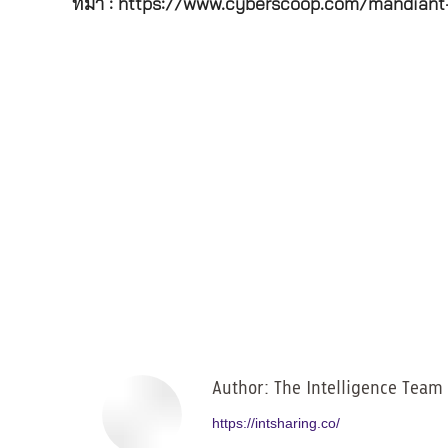
ที่มา : https://www.cyberscoop.com/mandiant
Author:
The Intelligence Team
https://intsharing.co/