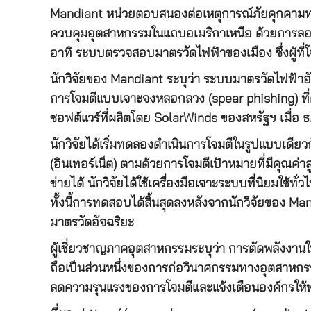
Mandiant หน่วยตอบสนองต่อเหตุการณ์ภัยคุกคามทาง
ควบคุมอุตสาหกรรมในแถบอเมริกาเหนือ ด้วยการลอกเ
อาทิ ระบบตรวจสอบมาตรวัดไฟฟ้าของเมือง ซึ่งผู้ที่
นักวิจัยของ Mandiant ระบุว่า ระบบมาตรวัดไฟฟ้า
การโจมตีแบบเจาะจงหลอกลวง (spear phishing) ที่ค
ซอฟต์แวร์ที่ผลิตโดย SolarWinds ของสหรัฐฯ เมื่อ ธ
นักวิจัยได้เริ่มทดลองดำเนินการโจมตีในรูปแบบเดียวก
(อินเทอร์เน็ต) ตามด้วยการโจมตีเป้าหมายที่มีคุณค่
ข่ายได้ นักวิจัยได้ใช้เครื่องมือเจาะระบบที่นิยมใช้ท
ทั้งนี้การทดสอบได้สิ้นสุดลงหลังจากนักวิจัยของ Ma
มาตรวัดอัจฉริยะ
ผู้เชี่ยวชาญภาคอุตสาหกรรมระบุว่า การตัดพลังงานใ
ถือเป็นส่วนหนึ่งของการก่อวินาศกรรมทางอุตสาหก
ลดความรุนแรงของการโจมตีและแจ้งเตือนองค์กรให้ท