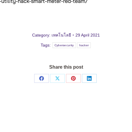
-utility-hack-smart-meter-red-team/
Category:
เทคโนโลยี
29 April 2021
Tags:
Cybersecurity
hacker
Share this post
Share
Share
Share
Share
on
on
on
on
Facebook
X
Pinterest
LinkedIn