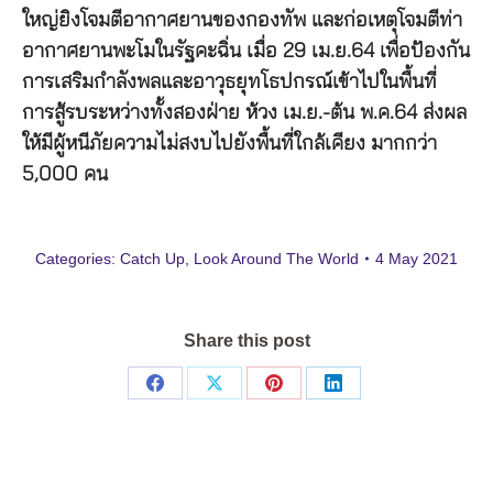
ใหญ่ยิงโจมตีอากาศยานของกองทัพ และก่อเหตุโจมตีท่า
อากาศยานพะโมในรัฐคะฉิ่น เมื่อ 29 เม.ย.64 เพื่อป้องกัน
การเสริมกำลังพลและอาวุธยุทโธปกรณ์เข้าไปในพื้นที่
การสู้รบระหว่างทั้งสองฝ่าย ห้วง เม.ย.-ต้น พ.ค.64 ส่งผล
ให้มีผู้หนีภัยความไม่สงบไปยังพื้นที่ใกล้เคียง มากกว่า
5,000 คน
Categories:
Catch Up
,
Look Around The World
4 May 2021
Share this post
Share
Share
Share
Share
on
on
on
on
Facebook
X
Pinterest
LinkedIn