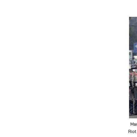
Man
Riot