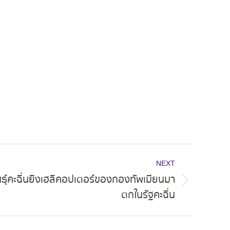
NEXT
ธุ์คะฉิ่นยิงเฮลิคอปเตอร์ของกองทัพเมียนมา
ตกในรัฐคะฉิ่น