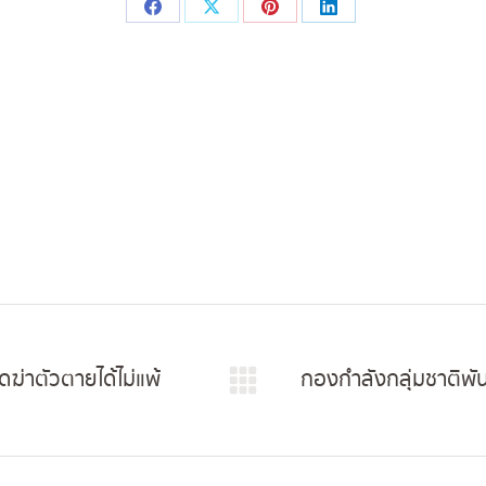
Share
Share
Share
Share
on
on
on
on
Facebook
X
Pinterest
LinkedIn
ดฆ่าตัวตายได้ไม่แพ้
กองกำลังกลุ่มชาติพัน
Next
post: