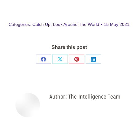
Categories:
Catch Up
,
Look Around The World
15 May 2021
Share this post
Share
Share
Share
Share
on
on
on
on
Facebook
X
Pinterest
LinkedIn
Author:
The Intelligence Team