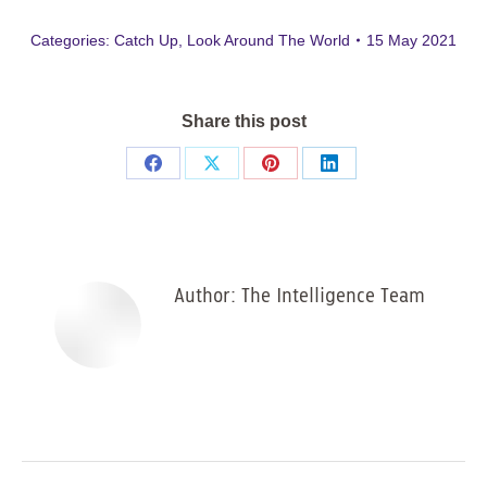
Categories:
Catch Up
,
Look Around The World
15 May 2021
Share this post
Share
Share
Share
Share
on
on
on
on
Facebook
X
Pinterest
LinkedIn
Author:
The Intelligence Team
Post