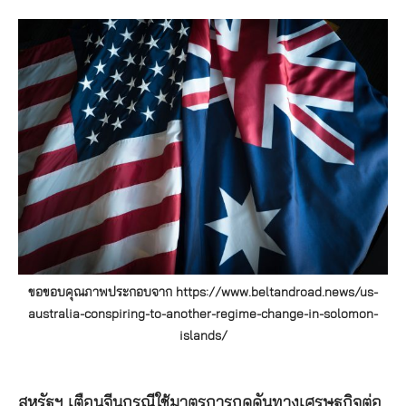
ขอขอบคุณภาพประกอบจาก https://www.beltandroad.news/us-
australia-conspiring-to-another-regime-change-in-solomon-
islands/
สหรัฐฯ เตือนจีนกรณีใช้มาตรการกดดันทางเศรษฐกิจต่อ