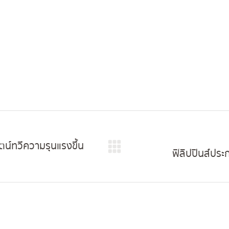
Facebook
X
Pinterest
LinkedIn
น์ทวีความรุนแรงขึ้น
ฟิลิปปินส์ปร
Next
post: