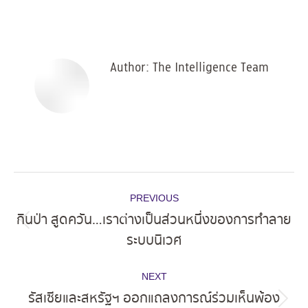
on
on
on
on
Facebook
X
Pinterest
LinkedIn
Author:
The Intelligence Team
Post
PREVIOUS
navigation
กินป่า สูดควัน…เราต่างเป็นส่วนหนึ่งของการทำลาย
Previous
ระบบนิเวศ
post:
NEXT
รัสเซียและสหรัฐฯ ออกแถลงการณ์ร่วมเห็นพ้อง
Next